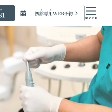
せ
初診専用
WEB予約
81